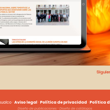
Siguie
sualco ·
Aviso legal
·
Política de privacidad
·
Política 
·
Diseño de publicaciones
Diseño de catálogos