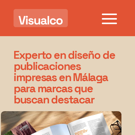
Experto en diseño de
publicaciones
impresas en Málaga
para marcas que
buscan destacar