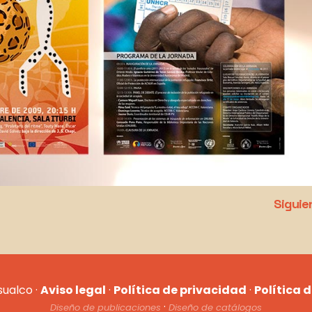
Siguie
sualco ·
Aviso legal
·
Política de privacidad
·
Política 
·
Diseño de publicaciones
Diseño de catálogos