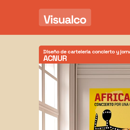
Diseño de cartelería concierto y jor
ACNUR