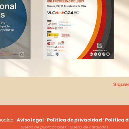
Siguie
sualco ·
Aviso legal
·
Política de privacidad
·
Política 
·
Diseño de publicaciones
Diseño de catálogos