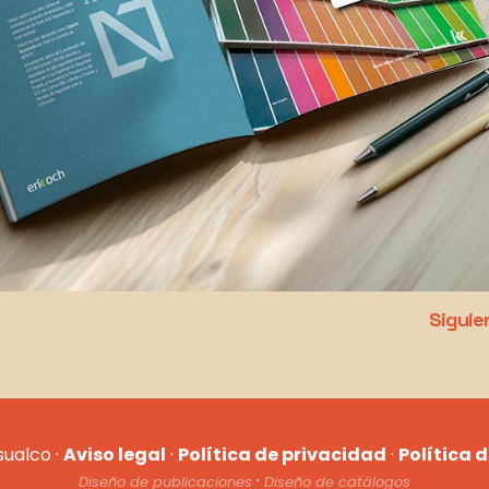
Siguie
sualco ·
Aviso legal
·
Política de privacidad
·
Política 
·
Diseño de publicaciones
Diseño de catálogos