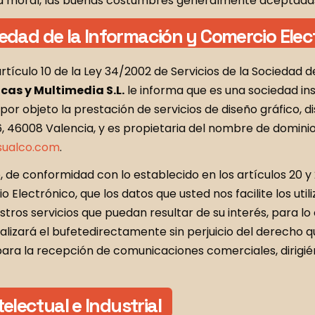
a moral, las buenas costumbres generalmente aceptadas 
ciedad de la Información y Comercio Elec
rtículo 10 de la Ley 34/2002 de Servicios de la Sociedad 
cas y Multimedia S.L.
le informa que es una sociedad ins
por objeto la prestación de servicios de diseño gráfico, d
6, 46008 Valencia, y es propietaria del nombre de dominio
sualco.com
.
e conformidad con lo establecido en los artículos 20 y 2
 Electrónico, que los datos que usted nos facilite los ut
ros servicios que puedan resultar de su interés, para l
izará el bufetedirectamente sin perjuicio del derecho q
a la recepción de comunicaciones comerciales, dirigiénd
lectual e Industrial