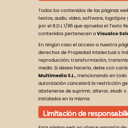
Todos los contenidos de las páginas w
textos, audio, video, software, logotipos
por el R.D.L 1/96 que aprueba el Texto R
contenidos pertenecen a
Visualco Sol
En ningún caso el acceso a nuestra página
derechos de Propiedad Intelectual o Indu
reproducción, transformación, transmisi
medio. Si desea hacerlo, debe con cará
Multimedia S.L.
, mencionando en todo
autorización cancelará la restricción ge
abstenerse de suprimir, alterar, eludir
instalados en la misma.
Limitación de responsabil
Esta página web no ofrece garantía de ni