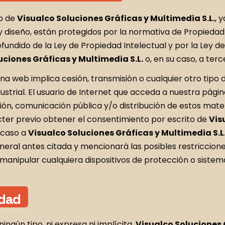
eb de
Visualco Soluciones Gráficas y Multimedia S.L.
, 
 y diseño, están protegidos por la normativa de Propiedad I
efundido de la Ley de Propiedad Intelectual y por la Ley 
uciones Gráficas y Multimedia S.L.
o, en su caso, a terc
 web implica cesión, transmisión o cualquier otro tipo de 
strial. El usuario de Internet que acceda a nuestra págin
ón, comunicación pública y/o distribución de estos mate
cter previo obtener el consentimiento por escrito de
Vis
 caso a
Visualco Soluciones Gráficas y Multimedia S.L
neral antes citada y mencionará las posibles restricciones
 o manipular cualquiera dispositivos de protección o sist
idad
ngún tipo, ni expresa ni implícita,
Visualco Soluciones 